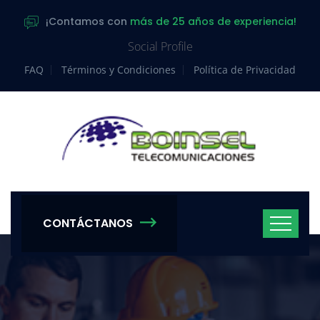
¡Contamos con
más de 25 años de experiencia!
Social Profile
FAQ
Términos y Condiciones
Política de Privacidad
CONTÁCTANOS