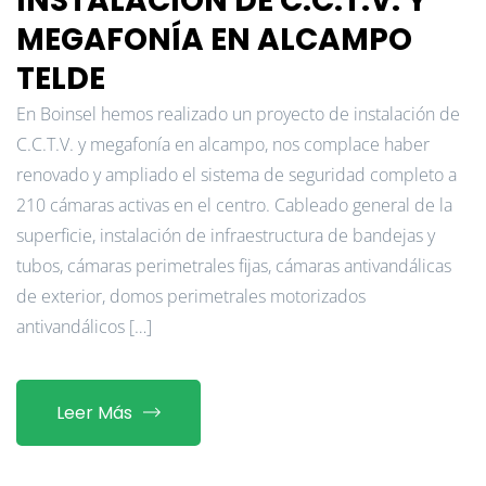
INSTALACIÓN DE C.C.T.V. Y
MEGAFONÍA EN ALCAMPO
TELDE
En Boinsel hemos realizado un proyecto de instalación de
C.C.T.V. y megafonía en alcampo, nos complace haber
renovado y ampliado el sistema de seguridad completo a
210 cámaras activas en el centro. Cableado general de la
superficie, instalación de infraestructura de bandejas y
tubos, cámaras perimetrales fijas, cámaras antivandálicas
de exterior, domos perimetrales motorizados
antivandálicos […]
Leer Más