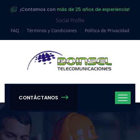
¡Contamos con
más de 25 años de experiencia!
Social Profile
FAQ
Términos y Condiciones
Política de Privacidad
CONTÁCTANOS